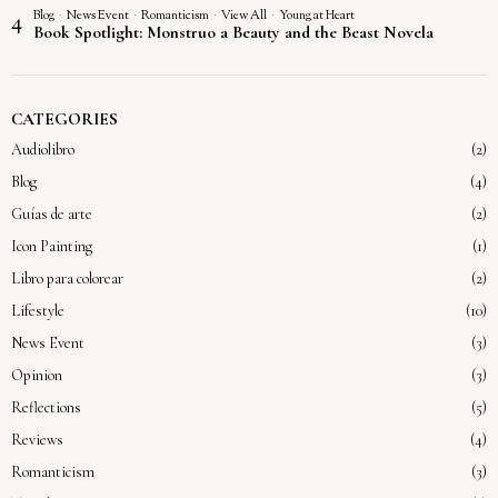
Blog
·
News Event
·
Romanticism
·
View All
·
Young at Heart
4
Book Spotlight: Monstruo a Beauty and the Beast Novela
CATEGORIES
Audiolibro
2
Blog
4
Guías de arte
2
Icon Painting
1
Libro para colorear
2
Lifestyle
10
News Event
3
Opinion
3
Reflections
5
Reviews
4
Romanticism
3