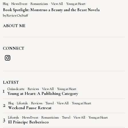
Blog
·
News Event
·
Romanticism
·
View All
·
Young at Heart
Book Spotlight: Monstruo a Beauty and the Beast Novela
by
Review OnStaff
ABOUT ME
CONNECT
LATEST
Guías de arte
·
Reviews
·
View All
·
Young at Heart
1
Young at Heart: A Publishing Category
Blog
·
Lifestyle
·
Reviews
·
Travel
·
View All
·
Young at Heart
2
Weekend Pause Retreat
Lifestyle
·
News Event
·
Romanticism
·
Travel
·
View All
·
Young at Heart
3
El Príncipe Berberisco