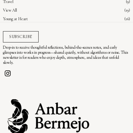
Travel
9
View All
19
Young at Heart
16
SUBSCRIBE
Drop-in to receive thoughtful reflections, behind-the-scenes notes, and early
glimpses into works in progress—shared quietly, without algorithms or noise. This
newsletter is for readers who enjoy depth, atmosphere, and ideas that unfold
slowly.