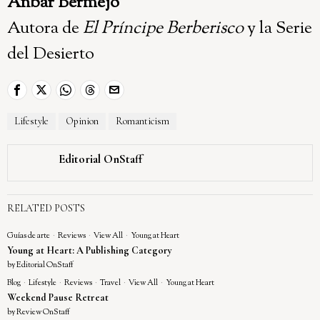
Anbar Bermejo
Autora de
El Príncipe Berberisco
y la Serie
del Desierto
Lifestyle
Opinion
Romanticism
Editorial OnStaff
RELATED POSTS
Guías de arte
·
Reviews
·
View All
·
Young at Heart
Young at Heart: A Publishing Category
by
Editorial OnStaff
Blog
·
Lifestyle
·
Reviews
·
Travel
·
View All
·
Young at Heart
Weekend Pause Retreat
by
Review OnStaff